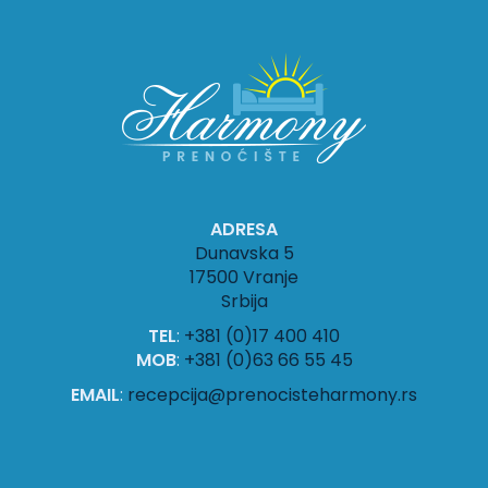
ADRESA
Dunavska 5
17500 Vranje
Srbija
TEL
:
+381 (0)17 400 410
MOB
:
+381 (0)63 66 55 45
EMAIL
:
recepcija@prenocisteharmony.rs