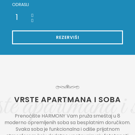
ODRASLI
REZERVIŠI
e apartmana i 
VRSTE APARTMANA I SOBA
Prenoćište HARMONY Vam pruža smeštaj u 8
moderno opremljenih soba sa besplatnim doručkom.
Svaka soba je funkcionalna i odiše prijatnom